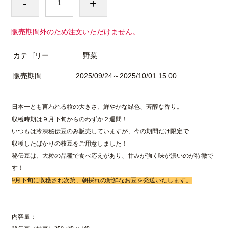
-
+
販売期間外のため注文いただけません。
カテゴリー
野菜
販売期間
2025/09/24～2025/10/01 15:00
日本一とも言われる粒の大きさ、鮮やかな緑色、芳醇な香り。
収穫時期は９月下旬からのわずか２週間！
いつもは冷凍秘伝豆のみ販売していますが、今の期間だけ限定で
収穫したばかりの枝豆をご用意しました！
秘伝豆は、大粒の品種で食べ応えがあり、甘みが強く味が濃いのが特徴で
す！
9月下旬に収穫され次第、朝採れの新鮮なお豆を発送いたします。
内容量：