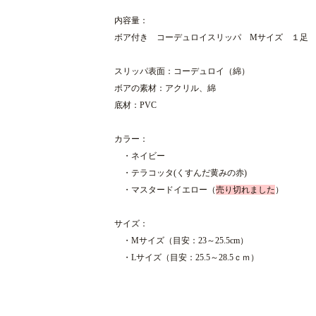
内容量：
ボア付き　コーデュロイスリッパ　Mサイズ　１足
スリッパ表面：コーデュロイ（綿）
ボアの素材：アクリル、綿
底材：
PVC
カラー：
　・ネイビー
　・テラコッタ(くすんだ黄みの赤)
　・マスタードイエロー（
売り切れました
）
サイズ：
　・Mサイズ（目安：23～25.5cm）
　・Lサイズ（目安：25.5～28.5ｃｍ）